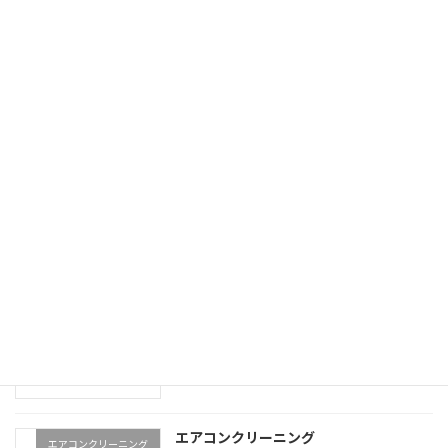
価格表
エアコンクリーニング（完
全分解）
エアコンの移設 引越し
エアコン 移設 引越
業務用エアコンクリーニング
業務用エアコンクリーニン
グ
エアコンクリーニング
エアコンクリーニング