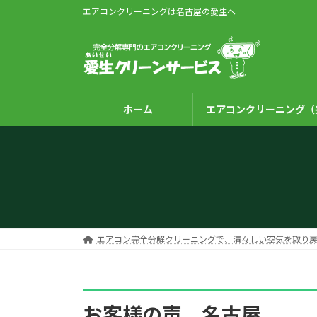
コ
ナ
エアコンクリーニングは名古屋の愛生へ
ン
ビ
テ
ゲ
ン
ー
ツ
シ
へ
ョ
ホーム
エアコンクリーニング（
ス
ン
キ
に
ッ
移
プ
動
エアコン完全分解クリーニングで、清々しい空気を取り戻
お客様の声 名古屋