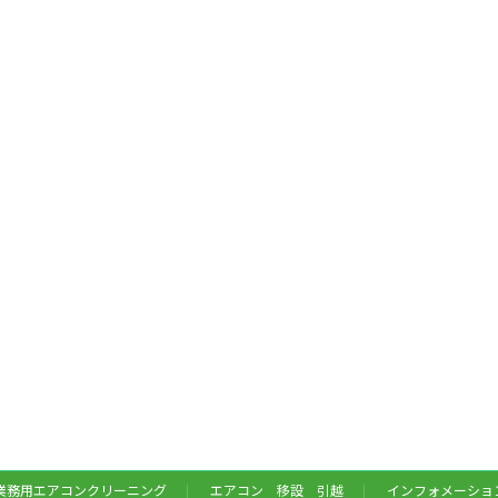
業務用エアコンクリーニング
エアコン 移設 引越
インフォメーショ