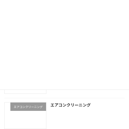
価格表
エアコンクリーニング（完
全分解）
エアコンの移設 引越し
エアコン 移設 引越
業務用エアコンクリーニング
業務用エアコンクリーニン
グ
エアコンクリーニング
エアコンクリーニング