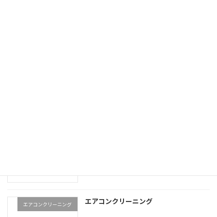
価格表
エアコンクリーニング（完
全分解）
エアコンの移設 引越し
エアコン 移設 引越
業務用エアコンクリーニング
業務用エアコンクリーニン
グ
エアコンクリーニング
エアコンクリーニング