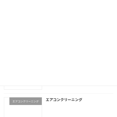
価格表
エアコンクリーニング（完
全分解）
エアコンの移設 引越し
エアコン 移設 引越
業務用エアコンクリーニング
業務用エアコンクリーニン
グ
エアコンクリーニング
エアコンクリーニング