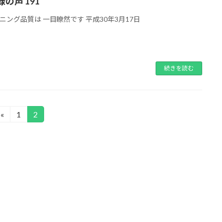
の声 191
ニング品質は 一目瞭然です 平成30年3月17日
続きを読む
«
1
2
固
固
定
定
ペ
ペ
ー
ー
ジ
ジ